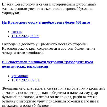
Власти Севастополя в связи с историческим футбольным
матчем решили увеличить количество троллейбусов на
маршрутах.
На Крымском мосту в пробке стоят более 400 авто
жизнь
15 07 2023, 09:55
Очередь на досмотр у Крымского моста со стороны
Краснодарского края сохраняется и состоит более чем из
четырехсот автомобилей.
В Севастополе выпивохи устроили "разборки" из-за
политических разногласий
криминал
15 07 2023, 09:51
Женщина не стала терпеть, она вылила из бутылки недопитый
алкоголь, после чего догнала обидчика и нанесла ему удар
бутылкой по голове, а чтобы он не кричал, разбила эту же
бутылку о мусорную урну, прислонила осколки к его шее и
высказала угрозы убийством.