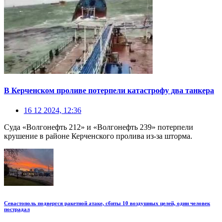
В Керченском проливе потерпели катастрофу два танкера
16 12 2024, 12:36
Суда «Волгонефть 212» и «Волгонефть 239» потерпели
крушение в районе Керченского пролива из-за шторма.
Севастополь подвергся ракетной атаке, сбиты 10 воздушных целей, один человек
пострадал