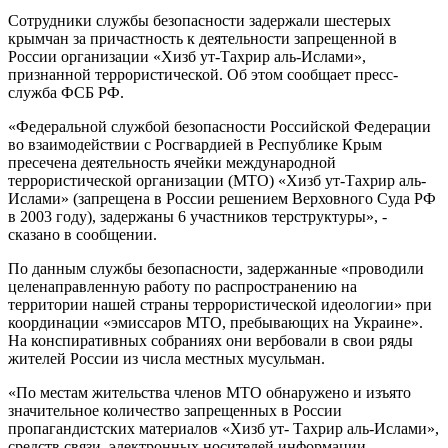
Сотрудники службы безопасности задержали шестерых
крымчан за причастность к деятельности запрещенной в
России организации «Хизб ут-Тахрир аль-Ислами»,
признанной террористической. Об этом сообщает пресс-
служба ФСБ РФ.
«Федеральной службой безопасности Российской Федерации
во взаимодействии с Росгвардией в Республике Крым
пресечена деятельность ячейки международной
террористической организации (МТО) «Хизб ут-Тахрир аль-
Ислами» (запрещена в России решением Верховного Суда РФ
в 2003 году), задержаны 6 участников терструктуры», -
сказано в сообщении.
По данным службы безопасности, задержанные «проводили
целенаправленную работу по распространению на
территории нашей страны террористической идеологии» при
координации «эмиссаров МТО, пребывающих на Украине».
На конспиративных собраниях они вербовали в свои ряды
жителей России из числа местных мусульман.
«По местам жительства членов МТО обнаружено и изъято
значительное количество запрещенных в России
пропагандистских материалов «Хизб ут- Тахрир аль-Ислами»,
средств связи, электронных носителей информации,