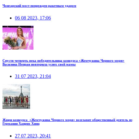
Чонгарский мост поврежден ракетным ударом
06 08 2023, 17:06
Спустя четверть века победительница конкурса «Жемчужина Черного моря»
Василина Непран повторила успех свой мамы
31 07 2023, 21:04
Жюри конкурса «Жемчужина Черного моря» возглавит общественный деятель из
Германии Ханрих Хинц
27 07 2023, 20:41