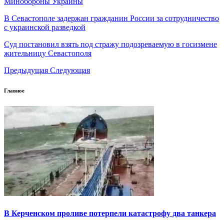
Минобороны Украины
В Севастополе задержан гражданин России за сотрудничество
с украинской разведкой
Суд постановил взять под стражу подозреваемую в госизмене
жительницу Севастополя
Предыдущая
Следующая
Главное
В Керченском проливе потерпели катастрофу два танкера