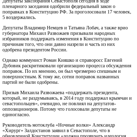
Депутаты заксобрания Севастополя сегодня в ходе
пленарного заседания одобрили федеральный закон о
поправках в Конституцию РФ. За проголосовали 17 человек,
5 воздержались.
Депутаты Владимир Немцев и Татьяна Лобач, а также врио
губернатора Михаил Развожаев призывали народных
избранников поддержать изменения в Конституцию по
причинам того, что они давно назрели и часть из них
одобрена президентом России.
Однако коммунист Роман Кияшко и справоросс Евгений
Дубовик раскритиковали организацию процесса обсуждения
поправок. По их мнению, он был чрезмерно спешным и
поверхностным. К тому же, сотни поправок названных
партий не были одобрены.
Призыв Михаила Развожаева «поддержать президента,
который, не раздумываясь, в 2014 году поддержал крымчан и
севастопольцев», очевидно, не повлиял на депутатов-
оппозиционеров. Потому что голосовали депутаты не
единогласно.
Руководитель мотоклуба «Ночные волки» Александр
«Хирург» Залдостанов заявил в Севастополе, что в
обновленной Конституции «должна прозвучать идеология,