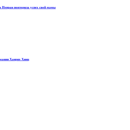
а Непран повторила успех свой мамы
рмании Ханрих Хинц