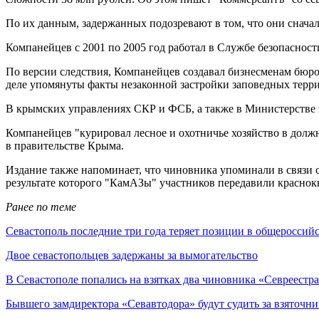
По их данным, задержанных подозревают в том, что они сначал
Компанейцев с 2001 по 2005 год работал в Службе безопасност
По версии следствия, Компанейцев создавал бизнесменам бюро
деле упомянуты факты незаконной застройки заповедных терри
В крымских управлениях СКР и ФСБ, а также в Министерстве 
Компанейцев "курировал лесное и охотничье хозяйство в должн
в правительстве Крыма.
Издание также напоминает, что чиновника упоминали в связи 
результате которого "КамАЗы" участников передавили красно
Ранее по теме
Севастополь последние три года теряет позиции в общероссий
Двое севастопольцев задержаны за вымогательство
В Севастополе попались на взятках два чиновника «Севреестр
Бывшего замдиректора «Севавтодора» будут судить за взяточн