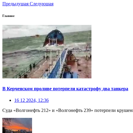
Предыдущая
Следующая
Главное
В Керченском проливе потерпели катастрофу два танкера
16 12 2024, 12:36
Суда «Волгонефть 212» и «Волгонефть 239» потерпели крушени