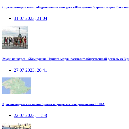
Спустя четверть века победительница конкурса «Жемчужина Черного моря» Василин
31 07 2023, 21:04
Жюри конкурса «Жемчужина Черного моря» возглавит общественный деятель из Ге
27 07 2023, 20:41
Красногвардейский район Крыма подвергся атаке украинских БПЛА
22 07 2023, 11:58