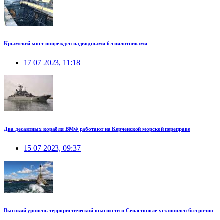
Крымский мост поврежден надводными беспилотниками
17 07 2023, 11:18
Два десантных корабля ВМФ работают на Керченской морской переправе
15 07 2023, 09:37
Высокий уровень террористической опасности в Севастополе установлен бессрочно