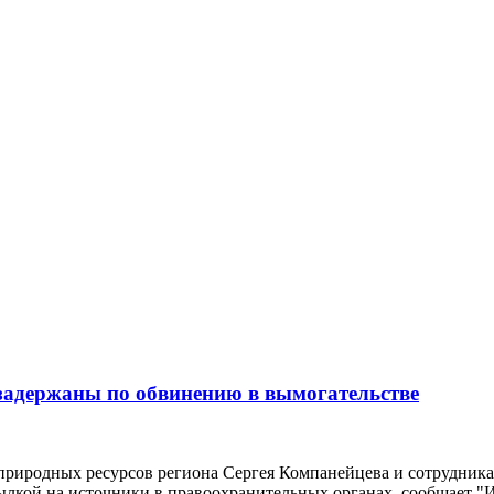
адержаны по обвинению в вымогательстве
природных ресурсов региона Сергея Компанейцева и сотрудника
ылкой на источники в правоохранительных органах, сообщает "