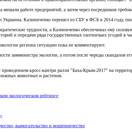
а мешали работе предприятий, а затем через посредников требо
и Украины, Калиниченко перешел из СБУ в ФСБ в 2014 году, пиш
кратические трудности, а Калиниченко обеспечивал ему силовую
торий и передачи ряда государственных охотничьих угодий в ча
экологии региона ситуацию пока не комментируют.
ости замминистра экологии, а потом после череды скандалов его
с проведением кросс-кантри ралли "Баха-Крым-2017" на террит
книжных животных и растения.
ском экологическом рейтинге
а»
ичество, вымогательство и мошенничество