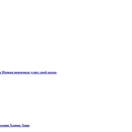
а Непран повторила успех свой мамы
рмании Ханрих Хинц