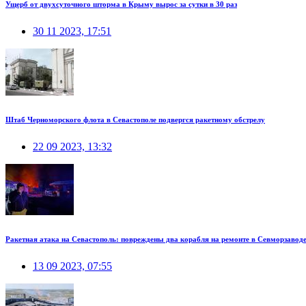
Ущерб от двухсуточного шторма в Крыму вырос за сутки в 30 раз
30 11 2023, 17:51
Штаб Черноморского флота в Севастополе подвергся ракетному обстрелу
22 09 2023, 13:32
Ракетная атака на Севастополь: повреждены два корабля на ремонте в Севморзавод
13 09 2023, 07:55