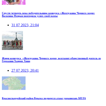
Спустя четверть века победительница конкурса «Жемчужина Черного моря»
Василина Непран повторила успех свой мамы
31 07 2023, 21:04
Жюри конкурса «Жемчужина Черного моря» возглавит общественный деятель из
Германии Ханрих Хинц
27 07 2023, 20:41
Красногвардейский район Крыма подвергся атаке украинских БПЛА