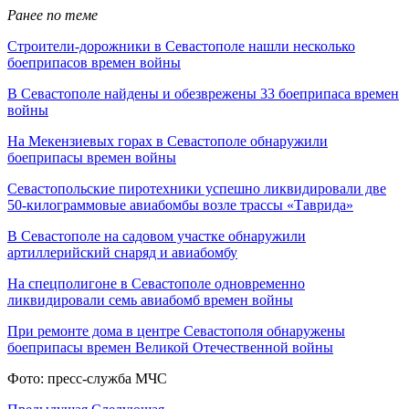
Ранее по теме
Строители-дорожники в Севастополе нашли несколько
боеприпасов времен войны
В Севастополе найдены и обезврежены 33 боеприпаса времен
войны
На Мекензиевых горах в Севастополе обнаружили
боеприпасы времен войны
Севастопольские пиротехники успешно ликвидировали две
50-килограммовые авиабомбы возле трассы «Таврида»
В Севастополе на садовом участке обнаружили
артиллерийский снаряд и авиабомбу
На спецполигоне в Севастополе одновременно
ликвидировали семь авиабомб времен войны
При ремонте дома в центре Севастополя обнаружены
боеприпасы времен Великой Отечественной войны
Фото: пресс-служба МЧС