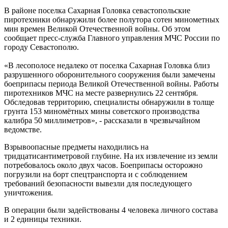
В районе поселка Сахарная Головка севастопольские
пиротехники обнаружили более полутора сотен минометных
мин времен Великой Отечественной войны. Об этом
сообщает пресс-служба Главного управления МЧС России по
городу Севастополю.
«В лесополосе недалеко от поселка Сахарная Головка близ
разрушенного оборонительного сооружения были замечены
боеприпасы периода Великой Отечественной войны. Работы
пиротехников МЧС на месте развернулись 22 сентября.
Обследовав территорию, специалисты обнаружили в толще
грунта 153 миномётных мины советского производства
калибра 50 миллиметров», - рассказали в чрезвычайном
ведомстве.
Взрывоопасные предметы находились на
тридцатисантиметровой глубине. На их извлечение из земли
потребовалось около двух часов. Боеприпасы осторожно
погрузили на борт спецтранспорта и с соблюдением
требований безопасности вывезли для последующего
уничтожения.
В операции были задействованы 4 человека личного состава
и 2 единицы техники.