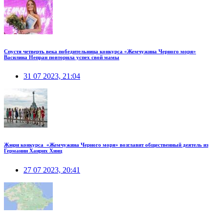
Спустя четверть века победительница конкурса «Жемчужина Черного моря»
Василина Непран повторила успех свой мамы
31 07 2023, 21:04
Жюри конкурса «Жемчужина Черного моря» возглавит общественный деятель из
Германии Ханрих Хинц
27 07 2023, 20:41