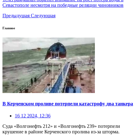
Севастополе несмотря на победные реляции чиновников
Предыдущая
Следующая
Главное
В Керченском проливе потерпели катастрофу два танкера
16 12 2024, 12:36
Суда «Волгонефть 212» и «Волгонефть 239» потерпели
крушение в районе Керченского пролива из-за шторма.