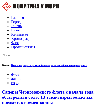
Главная
Город
Жизнь
Бизнес
Криминал
Хронограф
Флот
Происшествия
Важно:
Крым подвергся ракетной атаке, есть погибшие и повреждения
флот
жизнь
город
Саперы Черноморского флота с начала года
обезвредили более 13 тысяч взрывоопасных
предметов времен войны