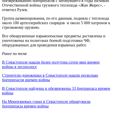
обезвреживанию боеприпасов с затонувшего в годы Великой
Отечественной войны грузового теплохода «Жан Жорес», -
отметил Рулев.
Группа разминирования, по его данным, подняла с теплохода
около 100 артиллерийских снарядов и около 5 000 патронов к
стрелковому оружию.
Все обнаруженные взрывоопасные предметы доставлены и
уничтожены на полигонах боевой подготовки ЧФ,
оборудованных для проведения взрывных работ.
Ранее по теме
В Севастополе нашли более полутора сотен мин времен
войны в лесополосе
Строители-дорожники в Севастополе нашли несколько
боеприпасов времен войны
В Севастополе найдены и обезврежены 33 боеприпаса времен
войны
На Мекензиевых горах в Севастополе обнаружили
боеприпасы времен войны