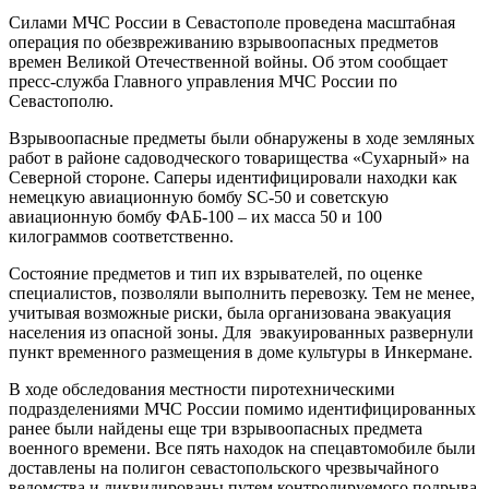
Силами МЧС России в Севастополе проведена масштабная
операция по обезвреживанию взрывоопасных предметов
времен Великой Отечественной войны. Об этом сообщает
пресс-служба Главного управления МЧС России по
Севастополю.
Взрывоопасные предметы были обнаружены в ходе земляных
работ в районе садоводческого товарищества «Сухарный» на
Северной стороне. Саперы идентифицировали находки как
немецкую авиационную бомбу SC-50 и советскую
авиационную бомбу ФАБ-100 – их масса 50 и 100
килограммов соответственно.
Состояние предметов и тип их взрывателей, по оценке
специалистов, позволяли выполнить перевозку. Тем не менее,
учитывая возможные риски, была организована эвакуация
населения из опасной зоны. Для эвакуированных развернули
пункт временного размещения в доме культуры в Инкермане.
В ходе обследования местности пиротехническими
подразделениями МЧС России помимо идентифицированных
ранее были найдены еще три взрывоопасных предмета
военного времени. Все пять находок на спецавтомобиле были
доставлены на полигон севастопольского чрезвычайного
ведомства и ликвидированы путем контролируемого подрыва