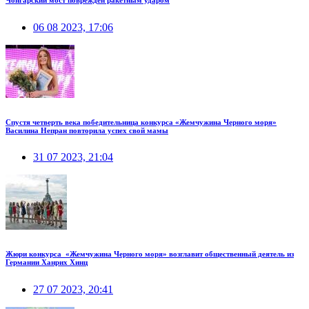
06 08 2023, 17:06
Спустя четверть века победительница конкурса «Жемчужина Черного моря»
Василина Непран повторила успех свой мамы
31 07 2023, 21:04
Жюри конкурса «Жемчужина Черного моря» возглавит общественный деятель из
Германии Ханрих Хинц
27 07 2023, 20:41