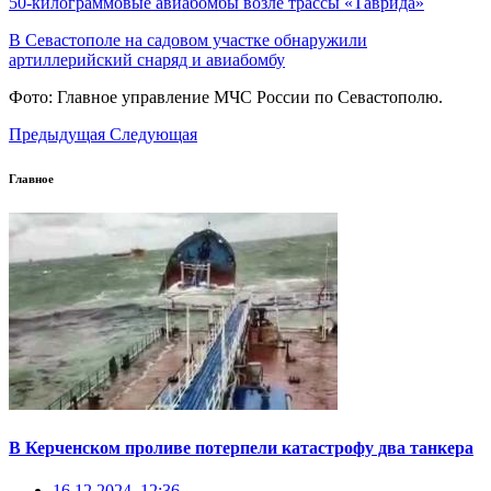
50-килограммовые авиабомбы возле трассы «Таврида»
В Севастополе на садовом участке обнаружили
артиллерийский снаряд и авиабомбу
Фото: Главное управление МЧС России по Севастополю.
Предыдущая
Следующая
Главное
В Керченском проливе потерпели катастрофу два танкера
16 12 2024, 12:36