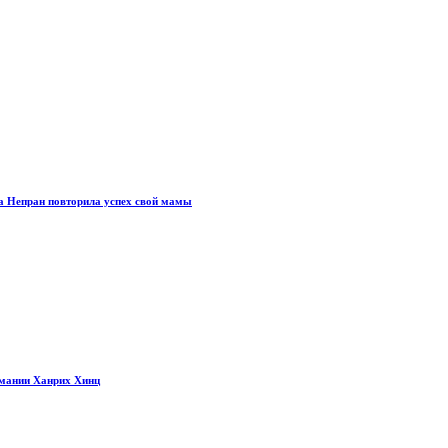
а Непран повторила успех свой мамы
рмании Ханрих Хинц