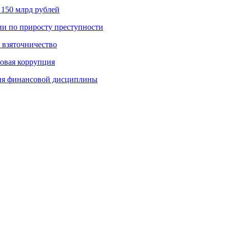
 150 млрд рублей
ии по приросту преступности
 взяточничество
овая коррупция
ния финансовой дисциплины