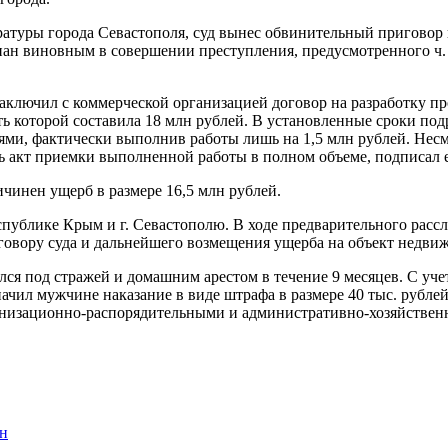
ратуры города Севастополя, суд вынес обвинительный приговор
нан виновным в совершении преступления, предусмотренного ч.
 заключил с коммерческой организацией договор на разработку 
ть которой составила 18 млн рублей. В установленные сроки по
и, фактически выполнив работы лишь на 1,5 млн рублей. Несмот
 акт приемки выполненной работы в полном объеме, подписал ег
инен ущерб в размере 16,5 млн рублей.
спублике Крым и г. Севастополю. В ходе предварительного рас
иговору суда и дальнейшего возмещения ущерба на объект недви
ся под стражей и домашним арестом в течение 9 месяцев. С уче
начил мужчине наказание в виде штрафа в размере 40 тыс. рубл
ганизационно-распорядительными и административно-хозяйствен
ан