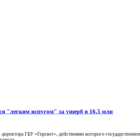
я "легким испугом" за ущерб в 16,5 млн
о директора ГБУ «Горсвет», действиями которого государствен
города.