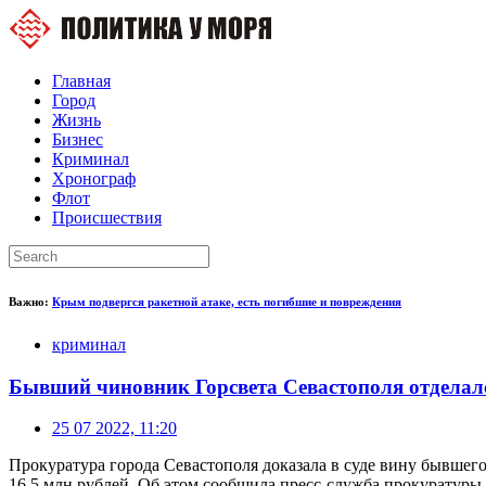
Главная
Город
Жизнь
Бизнес
Криминал
Хронограф
Флот
Происшествия
Важно:
Крым подвергся ракетной атаке, есть погибшие и повреждения
криминал
Бывший чиновник Горсвета Севастополя отделалс
25 07 2022, 11:20
Прокуратура города Севастополя доказала в суде вину бывшег
16,5 млн рублей. Об этом сообщила пресс-служба прокуратуры 