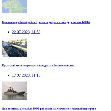
Красногвардейский район Крыма подвергся атаке украинских БПЛА
22 07 2023, 11:58
Крымский мост поврежден надводными беспилотниками
17 07 2023, 11:18
Два десантных корабля ВМФ работают на Керченской морской переправе