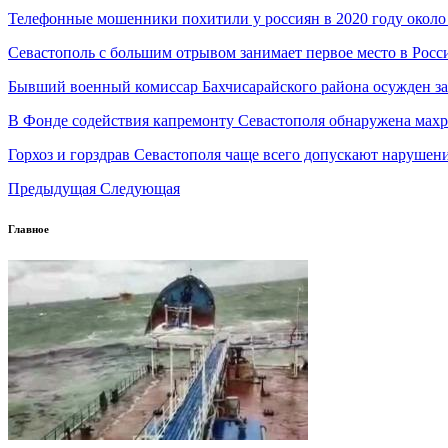
Телефонные мошенники похитили у россиян в 2020 году около
Севастополь с большим отрывом занимает первое место в Росс
Бывший военный комиссар Бахчисарайского района осужден за
В Фонде содействия капремонту Севастополя обнаружена махр
Горхоз и горздрав Севастополя чаще всего допускают наруше
Предыдущая
Следующая
Главное