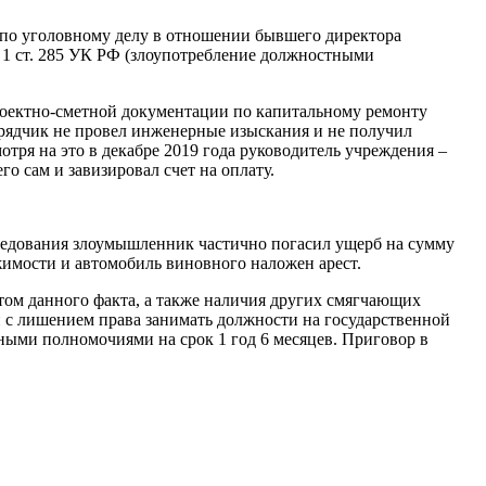
 по уголовному делу в отношении бывшего директора
 1 ст. 285 УК РФ (злоупотребление должностными
проектно-сметной документации по капитальному ремонту
дрядчик не провел инженерные изыскания и не получил
ря на это в декабре 2019 года руководитель учреждения –
о сам и завизировал счет на оплату.
следования злоумышленник частично погасил ущерб на сумму
жимости и автомобиль виновного наложен арест.
том данного факта, а также наличия других смягчающих
ей с лишением права занимать должности на государственной
ными полномочиями на срок 1 год 6 месяцев. Приговор в