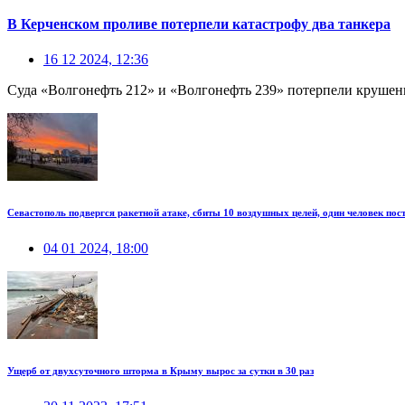
В Керченском проливе потерпели катастрофу два танкера
16 12 2024, 12:36
Суда «Волгонефть 212» и «Волгонефть 239» потерпели крушени
Севастополь подвергся ракетной атаке, сбиты 10 воздушных целей, один человек пос
04 01 2024, 18:00
Ущерб от двухсуточного шторма в Крыму вырос за сутки в 30 раз