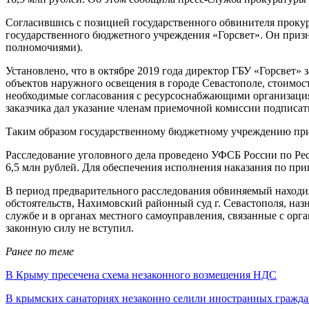
Согласившись с позицией государственного обвинителя проку
государственного бюджетного учреждения «Горсвет». Он приз
полномочиями).
Установлено, что в октябре 2019 года директор ГБУ «Горсвет»
объектов наружного освещения в городе Севастополе, стоимос
необходимые согласования с ресурсоснабжающими организациям
заказчика дал указание членам приемочной комиссии подписать
Таким образом государственному бюджетному учреждению прич
Расследование уголовного дела проведено УФСБ России по Ре
6,5 млн рублей. Для обеспечения исполнения наказания по пр
В период предварительного расследования обвиняемый находил
обстоятельств, Нахимовский районный суд г. Севастополя, наз
службе и в органах местного самоуправления, связанные с ор
законную силу не вступил.
Ранее по теме
В Крыму пресечена схема незаконного возмещения НДС
В крымских санаториях незаконно селили иностранных гражд