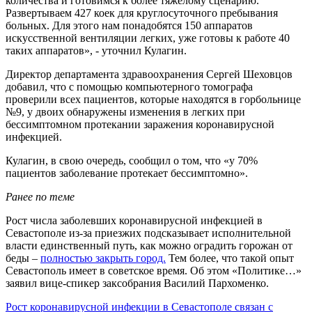
количества и готовимся к более тяжелому сценарию.
Развертываем 427 коек для круглосуточного пребывания
больных. Для этого нам понадобятся 150 аппаратов
искусственной вентиляции легких, уже готовы к работе 40
таких аппаратов», - уточнил Кулагин.
Директор департамента здравоохранения Сергей Шеховцов
добавил, что с помощью компьютерного томографа
проверили всех пациентов, которые находятся в горбольнице
№9, у двоих обнаружены изменения в легких при
бессимптомном протекании заражения коронавирусной
инфекцией.
Кулагин, в свою очередь, сообщил о том, что «у 70%
пациентов заболевание протекает бессимптомно».
Ранее по теме
Рост числа заболевших коронавирусной инфекцией в
Севастополе из-за приезжих подсказывает исполнительной
власти единственный путь, как можно оградить горожан от
беды –
полностью закрыть город.
Тем более, что такой опыт
Севастополь имеет в советское время. Об этом «Политике…»
заявил вице-спикер заксобрания Василий Пархоменко.
Рост коронавирусной инфекции в Севастополе связан с