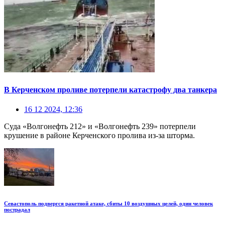
В Керченском проливе потерпели катастрофу два танкера
16 12 2024, 12:36
Суда «Волгонефть 212» и «Волгонефть 239» потерпели
крушение в районе Керченского пролива из-за шторма.
Севастополь подвергся ракетной атаке, сбиты 10 воздушных целей, один человек
пострадал