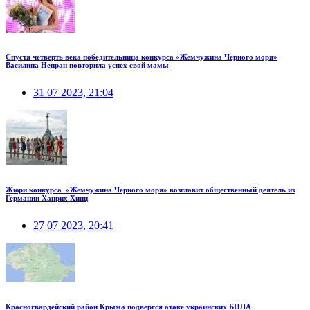
Спустя четверть века победительница конкурса «Жемчужина Черного моря»
Василина Непран повторила успех свой мамы
31 07 2023, 21:04
Жюри конкурса «Жемчужина Черного моря» возглавит общественный деятель из
Германии Ханрих Хинц
27 07 2023, 20:41
Красногвардейский район Крыма подвергся атаке украинских БПЛА