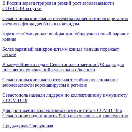
В России зарегистрирован резкий рост заболеваемости
COVID-19 за сутки
Севастопольские власти намерены провести инвентаризацию
коечного фонда для больных ковидом
Заразнее «Омикрона»: во Франции обнаружен новый вариант
ковида
Более заразный омикрон-штамм ковида меньше поражает
легкие
В канун Нового года в Севастополе отменили QR-коды для
посещения учреждений культуры и общепита
Севастопольские власти отмечают стабильное снижение
заболеваемости коронавирусом в регионе
Севастополь назвали лидером по коллективному иммунитету
к COVID-19
Для достижения коллективного иммунитета к COVID-19 в
Севастополе надо привить 328 тысяч человек - правительство
Предыдущая
Следующая