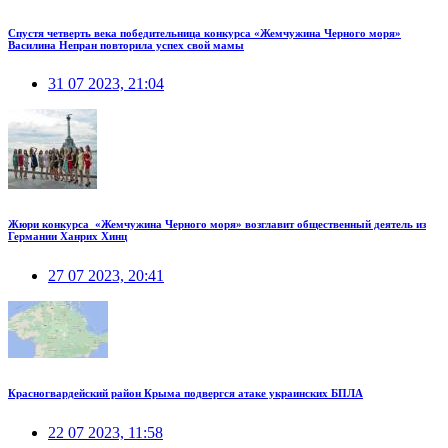
Спустя четверть века победительница конкурса «Жемчужина Черного моря»
Василина Непран повторила успех свой мамы
31 07 2023, 21:04
Жюри конкурса «Жемчужина Черного моря» возглавит общественный деятель из
Германии Ханрих Хинц
27 07 2023, 20:41
Красногвардейский район Крыма подвергся атаке украинских БПЛА
22 07 2023, 11:58